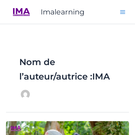
Aller
Imalearning
au
contenu
Nom de
l’auteur/autrice :IMA