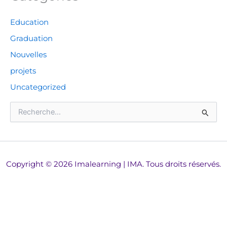
Education
Graduation
Nouvelles
projets
Uncategorized
R
e
c
h
e
r
Copyright © 2026 Imalearning | IMA. Tous droits réservés.
c
h
e
r
: