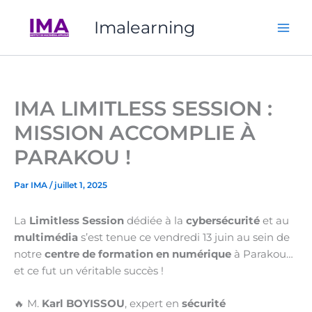
Aller
Imalearning
au
contenu
IMA LIMITLESS SESSION :
MISSION ACCOMPLIE À
PARAKOU !
Par
IMA
/
juillet 1, 2025
La
Limitless Session
dédiée à la
cybersécurité
et au
multimédia
s’est tenue ce vendredi 13 juin au sein de
notre
centre de formation en numérique
à Parakou…
et ce fut un véritable succès !
🔥 M.
Karl BOYISSOU
, expert en
sécurité