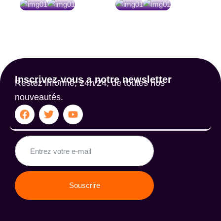
JOHN
JOHN
JOHN
JOHN
AKAKPO
AKAKPO
AKAKPO
AKAKP
JOHN
JOHN
JOHN
JOHN
WEBDESIGNER
WEBDESIGNER
WEBDESIGNER
WEBDESIGNE
Inscrivez-vous a notre newsletter
Restez informé, 24h/24, de toutes nos
AKAKPO
AKAKPO
AKAKPO
AKAKP
nouveautés.
WEBDESIGNER
WEBDESIGNER
WEBDESIGNER
WEBDESIGNE
F
T
Y
a
w
o
c
i
u
e
t
t
b
t
u
o
e
b
o
r
e
k
Souscrire